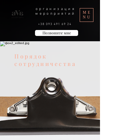
организация
ME
мероприятий
NU
+38 093 491 69 24
Позвоните мне
Порядок
сотрудничества