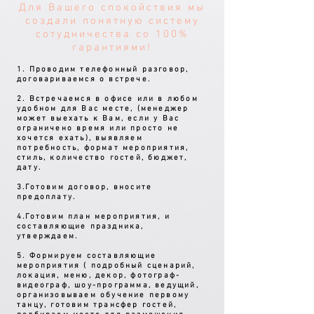
Для Вашего спокойствия мы
создали понятную систему
сотудничества со 100%
гарантиями!
1. Проводим телефонный разговор,
договариваемся о встрече.
2. Встречаемся в офисе или в любом
удобном для Вас месте, (менеджер
может выехать к Вам, если у Вас
ограничено время или просто не
хочется ехать), выявляем
потребность, формат мероприятия,
стиль, количество гостей, бюджет,
дату.
3.Готовим договор, вносите
предоплату.
4.Готовим план мероприятия, и
составляющие праздника,
утверждаем.
5. Формируем составляющие
мероприятия ( подробный сценарий,
локация, меню, декор, фотограф-
видеограф, шоу-программа, ведущий,
организовываем обучение первому
танцу, готовим трансфер гостей,