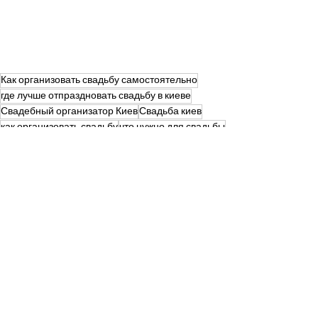
Как организовать свадьбу самостоятельно
где лучше отпраздновать свадьбу в киеве
Свадебный организатор Киев
Свадьба киев
как организовать свадьбу
что нужно для свадьбы
сюжет свадьбы
где отпраздновать свадьбу в Киеве
свадебные локации Киев
Смотреть все
Недавние посты