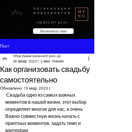
организация
ME
мероприятий
NU
+38 093 491 69 24
Позвоните мне
Пост
https://www.avaevent.kiev.ua
26 февр. 2023 г.
2 мин. чтения
Как организовать свадьбу
самостоятельно
Обновлено:
15 мар. 2023 г.
 Свадьба одно из самых важных 
моментов в нашей жизни, этот выбор 
определяет многое для нас, и очень 
Важно совместную жизнь начать с 
приятных моментов, задать темп и 
критеррии. 